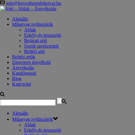
info@hevesthermfehervar.hu
Aktuális
Műanyag nyílászárók
Ablak
Erkély-és teraszajtó
Bejárati ajtó
Sorolt szerkezetek
Beltéri ajtó
Beltéri ajtók
Zipscreen árnyékoló
Árnyékolás
Katalógusok
Blog
Kapcsolat
Aktuális
Műanyag nyílászárók
Ablak
Erkély-és teraszajtó