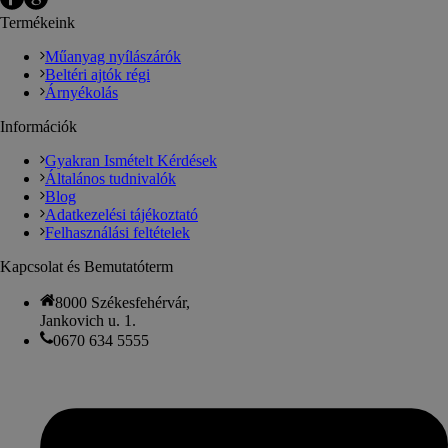
Termékeink
Műanyag nyílászárók
Beltéri ajtók régi
Árnyékolás
Információk
Gyakran Ismételt Kérdések
Általános tudnivalók
Blog
Adatkezelési tájékoztató
Felhasználási feltételek
Kapcsolat és Bemutatóterm
8000 Székesfehérvár,
Jankovich u. 1.
0670 634 5555