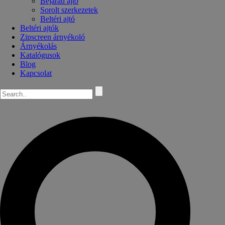
Bejárati ajtó
Sorolt szerkezetek
Beltéri ajtó
Beltéri ajtók
Zipscreen árnyékoló
Árnyékolás
Katalógusok
Blog
Kapcsolat