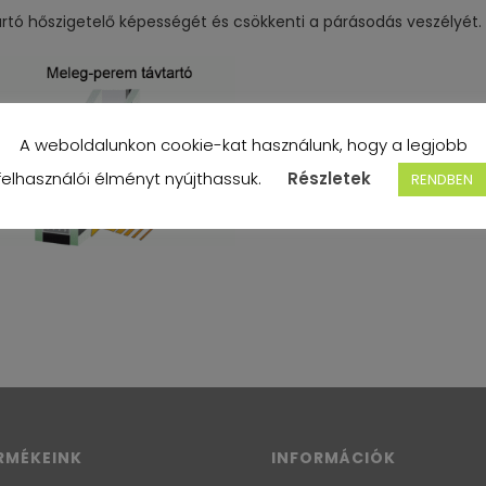
artó hőszigetelő képességét és csökkenti a párásodás veszélyét.
A weboldalunkon cookie-kat használunk, hogy a legjobb
felhasználói élményt nyújthassuk.
Részletek
RENDBEN
RMÉKEINK
INFORMÁCIÓK