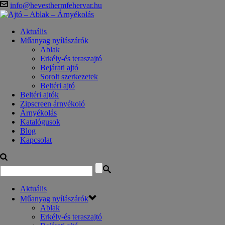
info@hevesthermfehervar.hu
Aktuális
Műanyag nyílászárók
Ablak
Erkély-és teraszajtó
Bejárati ajtó
Sorolt szerkezetek
Beltéri ajtó
Beltéri ajtók
Zipscreen árnyékoló
Árnyékolás
Katalógusok
Blog
Kapcsolat
Aktuális
Műanyag nyílászárók
Ablak
Erkély-és teraszajtó