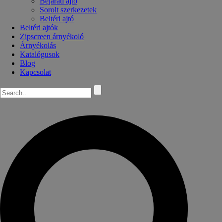
Bejárati ajtó
Sorolt szerkezetek
Beltéri ajtó
Beltéri ajtók
Zipscreen árnyékoló
Árnyékolás
Katalógusok
Blog
Kapcsolat