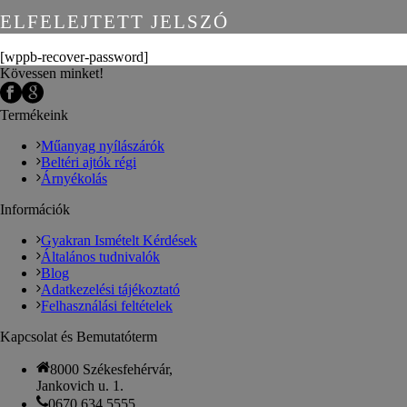
ELFELEJTETT JELSZÓ
[wppb-recover-password]
Kövessen minket!
Termékeink
Műanyag nyílászárók
Beltéri ajtók régi
Árnyékolás
Információk
Gyakran Ismételt Kérdések
Általános tudnivalók
Blog
Adatkezelési tájékoztató
Felhasználási feltételek
Kapcsolat és Bemutatóterm
8000 Székesfehérvár,
Jankovich u. 1.
0670 634 5555