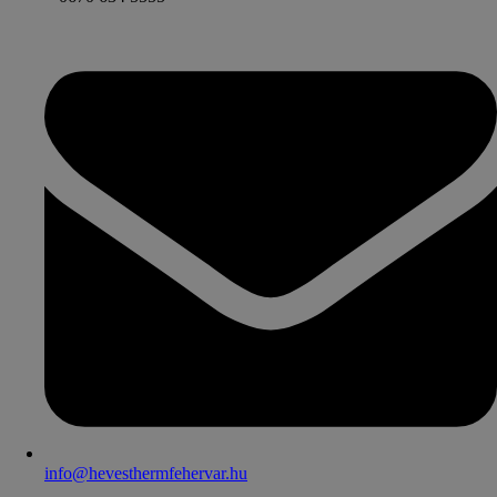
info@hevesthermfehervar.hu